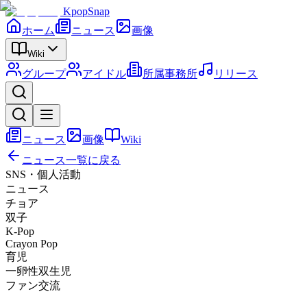
KpopSnap
ホーム
ニュース
画像
Wiki
グループ
アイドル
所属事務所
リリース
ニュース
画像
Wiki
ニュース一覧に戻る
SNS・個人活動
ニュース
チョア
双子
K-Pop
Crayon Pop
育児
一卵性双生児
ファン交流