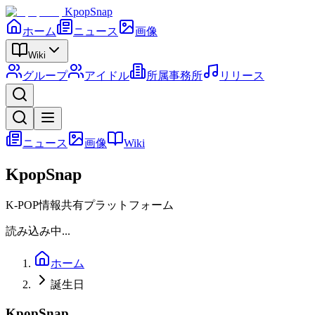
KpopSnap
ホーム
ニュース
画像
Wiki
グループ
アイドル
所属事務所
リリース
ニュース
画像
Wiki
KpopSnap
K-POP情報共有プラットフォーム
読み込み中...
ホーム
誕生日
KpopSnap