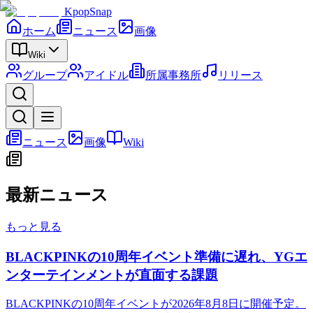
KpopSnap
ホーム
ニュース
画像
Wiki
グループ
アイドル
所属事務所
リリース
ニュース
画像
Wiki
最新ニュース
もっと見る
BLACKPINKの10周年イベント準備に遅れ、YGエ
ンターテインメントが直面する課題
BLACKPINKの10周年イベントが2026年8月8日に開催予定。