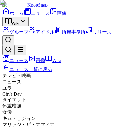
KpopSnap
ホーム
ニュース
画像
Wiki
グループ
アイドル
所属事務所
リリース
ニュース
画像
Wiki
ニュース一覧に戻る
テレビ・映画
ニュース
ユラ
Girl's Day
ダイエット
体重増加
女優
キム・ヒジョン
マリッジ・ザ・マフィア