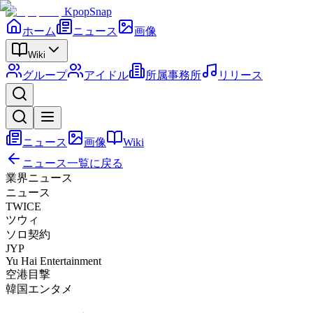
KpopSnap
ホーム
ニュース
画像
Wiki
グループ
アイドル
所属事務所
リリース
ニュース
画像
Wiki
ニュース一覧に戻る
業界ニュース
ニュース
TWICE
ツウィ
ソロ契約
JYP
Yu Hai Entertainment
空港目撃
韓国エンタメ