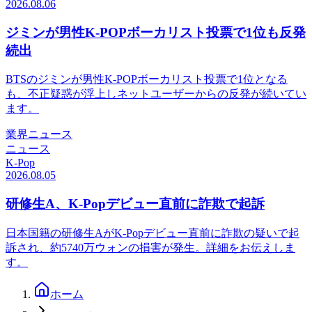
2026.08.06
ジミンが男性K-POPボーカリスト投票で1位も反発
続出
BTSのジミンが男性K-POPボーカリスト投票で1位となる
も、不正疑惑が浮上しネットユーザーからの反発が続いてい
ます。
業界ニュース
ニュース
K-Pop
2026.08.05
研修生A、K-Popデビュー直前に詐欺で起訴
日本国籍の研修生AがK-Popデビュー直前に詐欺の疑いで起
訴され、約5740万ウォンの損害が発生。詳細をお伝えしま
す。
ホーム