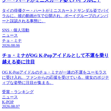
クー・ハートがミニスカート姿でバイラルに！
タイの俳優クー・ハートがミニスカートとサンダル姿でバイ
ラルに。彼の動画がXで公開され、ボーイグループのメンバ
ーと誤認される事態に。
SNS・個人活動
ニュース
チョ・ミナ
2026.08.06
チョ・ミナがOG K-Popアイドルとして不運を乗り
越える姿に注目
OG K-Popアイドルのチョ・ミナが一連の不運をユーモラス
に受け入れ、ファンからの応援を受けている。彼女のポジテ
ィブな姿勢に注目が集まる。
受賞・ランキング
ニュース
K-POP
2026.08.07