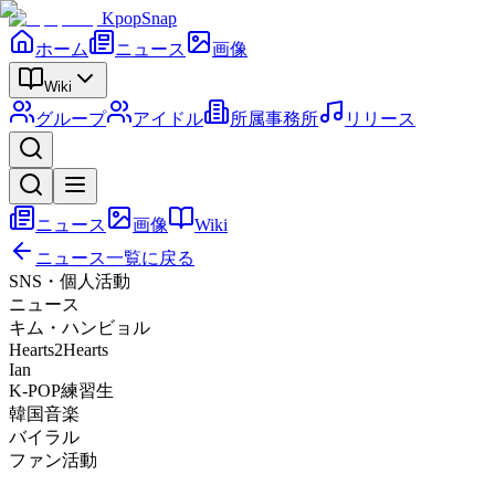
KpopSnap
ホーム
ニュース
画像
Wiki
グループ
アイドル
所属事務所
リリース
ニュース
画像
Wiki
ニュース一覧に戻る
SNS・個人活動
ニュース
キム・ハンビョル
Hearts2Hearts
Ian
K-POP練習生
韓国音楽
バイラル
ファン活動