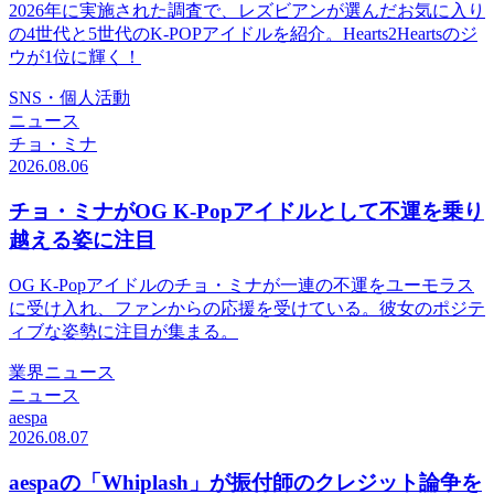
2026年に実施された調査で、レズビアンが選んだお気に入り
の4世代と5世代のK-POPアイドルを紹介。Hearts2Heartsのジ
ウが1位に輝く！
SNS・個人活動
ニュース
チョ・ミナ
2026.08.06
チョ・ミナがOG K-Popアイドルとして不運を乗り
越える姿に注目
OG K-Popアイドルのチョ・ミナが一連の不運をユーモラス
に受け入れ、ファンからの応援を受けている。彼女のポジテ
ィブな姿勢に注目が集まる。
業界ニュース
ニュース
aespa
2026.08.07
aespaの「Whiplash」が振付師のクレジット論争を