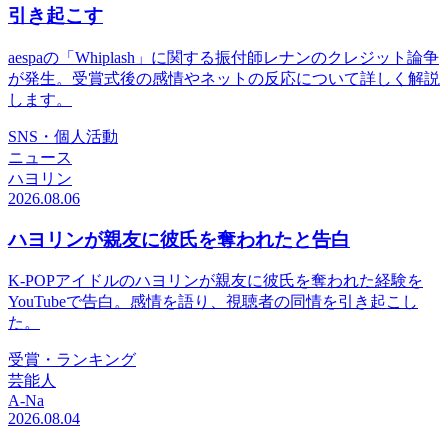
引き起こす
aespaの「Whiplash」に関する振付師レナンのクレジット論争
が発生。受賞式後の感情やネットの反応について詳しく解説
します。
SNS・個人活動
ニュース
ハヨリン
2026.08.06
ハヨリンが親友に彼氏を奪われたと告白
K-POPアイドルのハヨリンが親友に彼氏を奪われた経験を
YouTubeで告白。感情を語り、視聴者の同情を引き起こし
た。
受賞・ランキング
芸能人
A-Na
2026.08.04