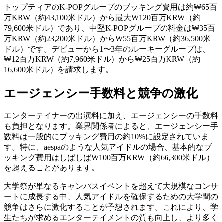
トップティアのK-POPグループのブッキング費用は約₩65百
万KRW（約43,100米ドル）から最大₩120百万KRW（約
79,600米ドル）であり、中堅K-POPグループの料金は₩35百
万KRW（約23,200米ドル）から₩55百万KRW（約36,500米
ドル）です。デビューから1〜3年のルーキーグループは、
₩12百万KRW（約7,960米ドル）から₩25百万KRW（約
16,600米ドル）を請求します。
エージェンシー手数料と競争の激化
エンターテイナーの出演料に加え、エージェンシーの手数料
も負担となります。業界関係者によると、エージェンシー手
数料は一般的にブッキング費用の約10%に設定されていま
す。特に、aespaのような人気アイドルの場合、基本的なブ
ッキング費用はしばしば₩100百万KRW（約66,300米ドル）
を超えることがあります。
大学祭が単なるキャンパスイベントを超えて大規模なコンサ
ートに成長する中、人気アイドルを確保するための大学間の
競争はさらに激化することが予想されます。これにより、学
生たちが求めるエンターテイメントの質も向上し、より多く