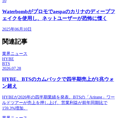
10
Waterbombがプロモでaespaのカリナのディープフ
ェイクを使用し、ネットユーザーが恐怖に慄く
2025年06月10日
関連記事
業界ニュース
HYBE
BTS
2026.07.28
HYBE、BTSのカムバックで四半期売上が1兆ウォ
ン超え
HYBEが2026年の四半期業績を発表。BTSの「Arirang」ワー
ルドツアーが売上を押し上げ、営業利益が前年同期比で
159.3%増加。
業界ニュース