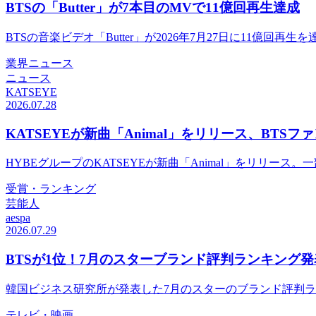
BTSの「Butter」が7本目のMVで11億回再生達成
BTSの音楽ビデオ「Butter」が2026年7月27日に11億
業界ニュース
ニュース
KATSEYE
2026.07.28
KATSEYEが新曲「Animal」をリリース、BTSフ
HYBEグループのKATSEYEが新曲「Animal」をリリー
受賞・ランキング
芸能人
aespa
2026.07.29
BTSが1位！7月のスターブランド評判ランキング発
韓国ビジネス研究所が発表した7月のスターのブランド評判ラ
テレビ・映画