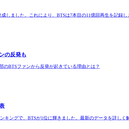
回再生を達成しました。これにより、BTSは7本目の11億回再生を記録
ァンの反発も
ス。一部のBTSファンから反発が起きている理由とは？
表
ンキングで、BTSが1位に輝きました。最新のデータを詳しく