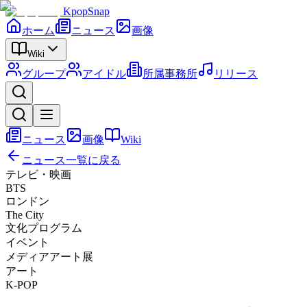
KpopSnap
ホーム
ニュース
画像
Wiki
グループ
アイドル
所属事務所
リリース
ニュース
画像
Wiki
ニュース一覧に戻る
テレビ・映画
BTS
ロンドン
The City
文化プログラム
イベント
メディアアート展
アート
K-POP