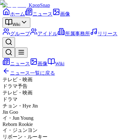
KpopSnap
ホーム
ニュース
画像
Wiki
グループ
アイドル
所属事務所
リリース
ニュース
画像
Wiki
ニュース一覧に戻る
テレビ・映画
ドラマ予告
テレビ・映画
ドラマ
チョン・Hye Jin
Jin Goo
イ・Jun Young
Reborn Rookie
イ・ジュンヨン
リボーン・ルーキー