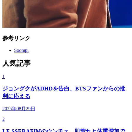
参考リンク
Soompi
人気記事
1
ジョングクがADHDを告白、BTSファンからの批
判に応える
2025年08月29日
2
LE SSERAFIMのウンチェ、肌荒れと体重増加で