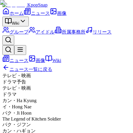
KpopSnap
ホーム
ニュース
画像
Wiki
グループ
アイドル
所属事務所
リリース
ニュース
画像
Wiki
ニュース一覧に戻る
テレビ・映画
ドラマ予告
テレビ・映画
ドラマ
カン・Ha Kyung
イ・Hong Nae
パク・Ji Hoon
The Legend of Kitchen Soldier
パク・ジフン
カン・ハギョン