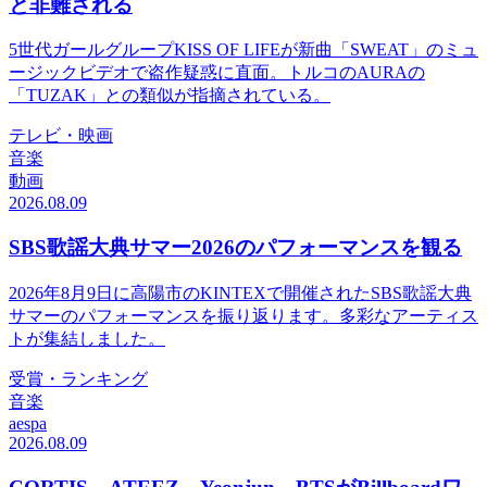
と非難される
5世代ガールグループKISS OF LIFEが新曲「SWEAT」のミュ
ージックビデオで盗作疑惑に直面。トルコのAURAの
「TUZAK」との類似が指摘されている。
テレビ・映画
音楽
動画
2026.08.09
SBS歌謡大典サマー2026のパフォーマンスを観る
2026年8月9日に高陽市のKINTEXで開催されたSBS歌謡大典
サマーのパフォーマンスを振り返ります。多彩なアーティス
トが集結しました。
受賞・ランキング
音楽
aespa
2026.08.09