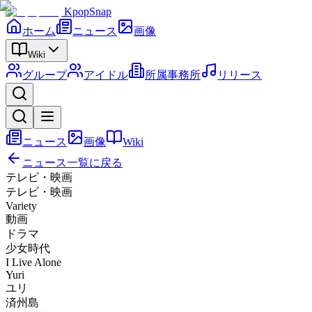
KpopSnap
ホーム
ニュース
画像
Wiki
グループ
アイドル
所属事務所
リリース
ニュース
画像
Wiki
ニュース一覧に戻る
テレビ・映画
テレビ・映画
Variety
動画
ドラマ
少女時代
I Live Alone
Yuri
ユリ
済州島