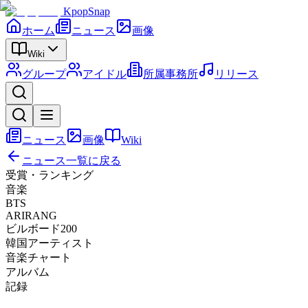
KpopSnap
ホーム
ニュース
画像
Wiki
グループ
アイドル
所属事務所
リリース
ニュース
画像
Wiki
ニュース一覧に戻る
受賞・ランキング
音楽
BTS
ARIRANG
ビルボード200
韓国アーティスト
音楽チャート
アルバム
記録