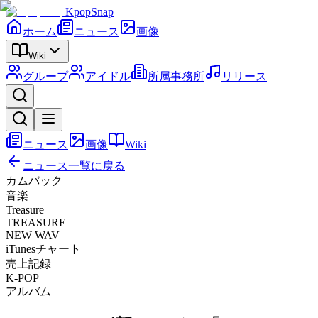
KpopSnap
ホーム
ニュース
画像
Wiki
グループ
アイドル
所属事務所
リリース
ニュース
画像
Wiki
ニュース一覧に戻る
カムバック
音楽
Treasure
TREASURE
NEW WAV
iTunesチャート
売上記録
K-POP
アルバム