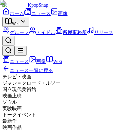
KpopSnap
ホーム
ニュース
画像
Wiki
グループ
アイドル
所属事務所
リリース
ニュース
画像
Wiki
ニュース一覧に戻る
テレビ・映画
ジャン＝クロード・ルソー
国立現代美術館
映画上映
ソウル
実験映画
トークイベント
最新作
映画作品