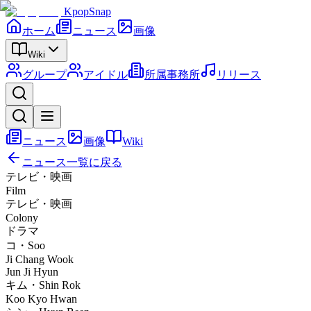
KpopSnap
ホーム
ニュース
画像
Wiki
グループ
アイドル
所属事務所
リリース
ニュース
画像
Wiki
ニュース一覧に戻る
テレビ・映画
Film
テレビ・映画
Colony
ドラマ
コ・Soo
Ji Chang Wook
Jun Ji Hyun
キム・Shin Rok
Koo Kyo Hwan