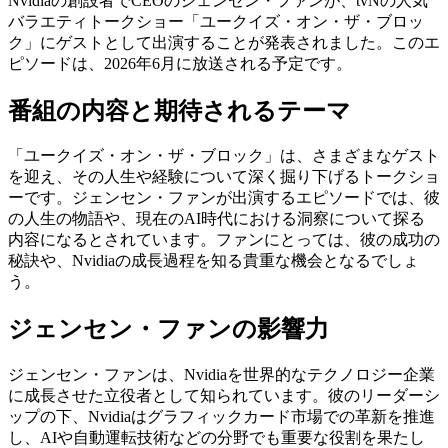
Nvidiaの創設者でCEOのジェンセン・ファンが、tvNの人気
バラエティトークショー「ユークイズ・オン・ザ・ブロッ
ク」にゲストとして出演することが発表されました。このエ
ピソードは、2026年6月に放送される予定です。
番組の内容と期待されるテーマ
「ユークイズ・オン・ザ・ブロック」は、さまざまなゲスト
を迎え、その人生や経験について深く掘り下げるトークショ
ーです。ジェンセン・ファンが出演するエピソードでは、彼
の人生の物語や、現在のAI時代における洞察について探る
内容になるとされています。ファンにとっては、彼の成功の
秘訣や、Nvidiaの成長過程を知る貴重な機会となるでしょ
う。
ジェンセン・ファンの影響力
ジェンセン・ファンは、Nvidiaを世界的なテクノロジー企業
に成長させた立役者として知られています。彼のリーダーシ
ップの下、Nvidiaはグラフィックカード市場での革新を推進
し、AIや自動運転技術などの分野でも重要な役割を果たし