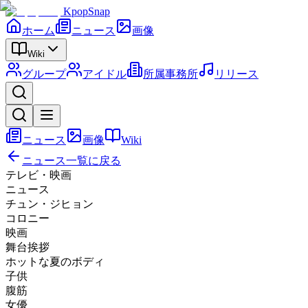
KpopSnap
ホーム
ニュース
画像
Wiki
グループ
アイドル
所属事務所
リリース
ニュース
画像
Wiki
ニュース一覧に戻る
テレビ・映画
ニュース
チュン・ジヒョン
コロニー
映画
舞台挨拶
ホットな夏のボディ
子供
腹筋
女優