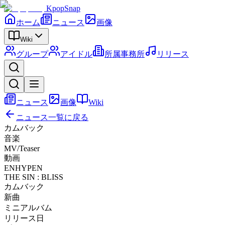
KpopSnap
ホーム
ニュース
画像
Wiki
グループ
アイドル
所属事務所
リリース
ニュース
画像
Wiki
ニュース一覧に戻る
カムバック
音楽
MV/Teaser
動画
ENHYPEN
THE SIN : BLISS
カムバック
新曲
ミニアルバム
リリース日