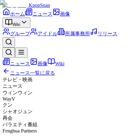
KpopSnap
ホーム
ニュース
画像
Wiki
グループ
アイドル
所属事務所
リリース
ニュース
画像
Wiki
ニュース一覧に戻る
テレビ・映画
ニュース
ウィンウィン
WayV
クン
シャオジュン
再会
バラエティ番組
Fenghua Partners