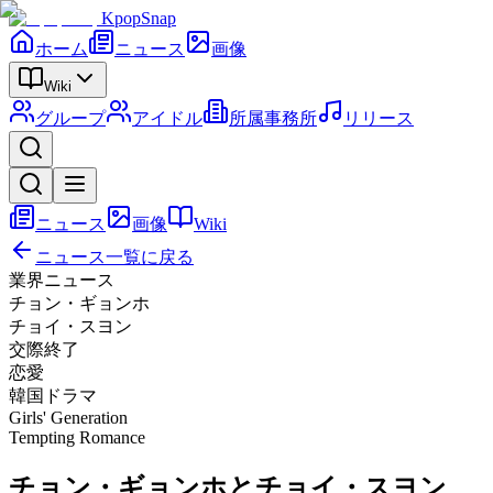
KpopSnap
ホーム
ニュース
画像
Wiki
グループ
アイドル
所属事務所
リリース
ニュース
画像
Wiki
ニュース一覧に戻る
業界ニュース
チョン・ギョンホ
チョイ・スヨン
交際終了
恋愛
韓国ドラマ
Girls' Generation
Tempting Romance
チョン・ギョンホとチョイ・スヨン、