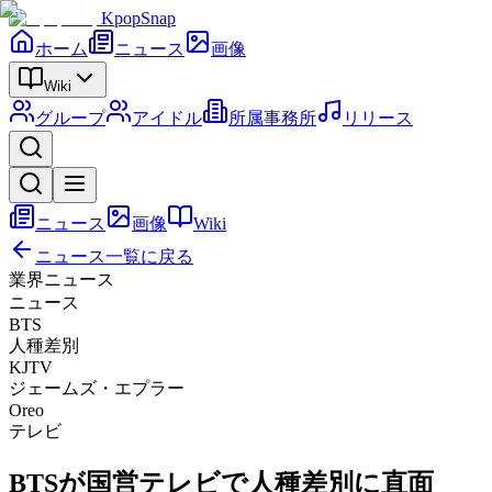
KpopSnap
ホーム
ニュース
画像
Wiki
グループ
アイドル
所属事務所
リリース
ニュース
画像
Wiki
ニュース一覧に戻る
業界ニュース
ニュース
BTS
人種差別
KJTV
ジェームズ・エプラー
Oreo
テレビ
BTSが国営テレビで人種差別に直面