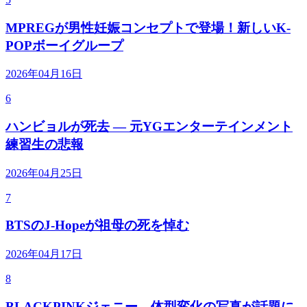
MPREGが男性妊娠コンセプトで登場！新しいK-
POPボーイグループ
2026年04月16日
6
ハンビョルが死去 — 元YGエンターテインメント
練習生の悲報
2026年04月25日
7
BTSのJ-Hopeが祖母の死を悼む
2026年04月17日
8
BLACKPINKジェニー、体型変化の写真が話題に