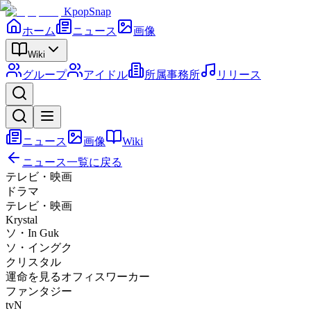
KpopSnap
ホーム
ニュース
画像
Wiki
グループ
アイドル
所属事務所
リリース
ニュース
画像
Wiki
ニュース一覧に戻る
テレビ・映画
ドラマ
テレビ・映画
Krystal
ソ・In Guk
ソ・イングク
クリスタル
運命を見るオフィスワーカー
ファンタジー
tvN