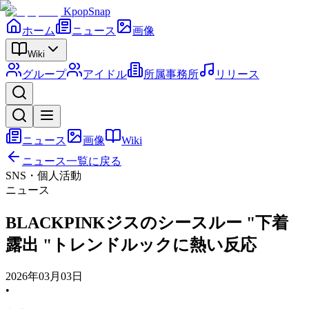
KpopSnap
ホーム
ニュース
画像
Wiki
グループ
アイドル
所属事務所
リリース
ニュース
画像
Wiki
ニュース一覧に戻る
SNS・個人活動
ニュース
BLACKPINKジスのシースルー "下着
露出 "トレンドルックに熱い反応
2026年03月03日
•