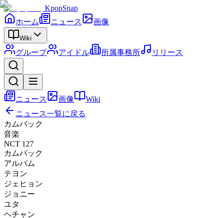
KpopSnap
ホーム
ニュース
画像
Wiki
グループ
アイドル
所属事務所
リリース
ニュース
画像
Wiki
ニュース一覧に戻る
カムバック
音楽
NCT 127
カムバック
アルバム
テヨン
ジェヒョン
ジョニー
ユタ
ヘチャン