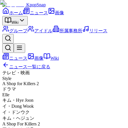
KpopSnap
ホーム
ニュース
画像
Wiki
グループ
アイドル
所属事務所
リリース
ニュース
画像
Wiki
ニュース一覧に戻る
テレビ・映画
Style
A Shop for Killers 2
ドラマ
Elle
キム・Hye Joon
イ・Dong Wook
イ・ドンウク
キム・ヘジュン
A Shop For Killers 2