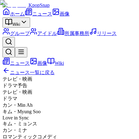
KpopSnap
ホーム
ニュース
画像
Wiki
グループ
アイドル
所属事務所
リリース
ニュース
画像
Wiki
ニュース一覧に戻る
テレビ・映画
ドラマ予告
テレビ・映画
ドラマ
カン・Min Ah
キム・Myung Soo
Love in Sync
キム・ミョンス
カン・ミナ
ロマンティックコメディ