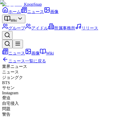
KpopSnap
ホーム
ニュース
画像
Wiki
グループ
アイドル
所属事務所
リリース
ニュース
画像
Wiki
ニュース一覧に戻る
業界ニュース
ニュース
ジョングク
BTS
サセン
Instagram
脅迫
自宅侵入
問題
警告