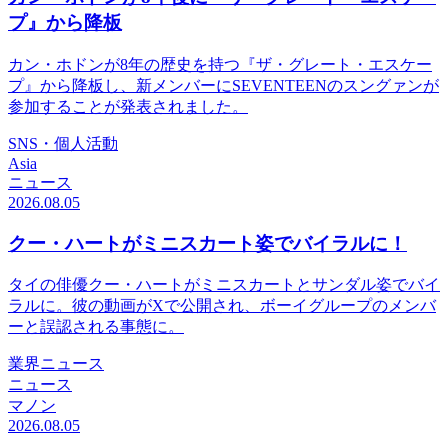
プ』から降板
カン・ホドンが8年の歴史を持つ『ザ・グレート・エスケー
プ』から降板し、新メンバーにSEVENTEENのスングァンが
参加することが発表されました。
SNS・個人活動
Asia
ニュース
2026.08.05
クー・ハートがミニスカート姿でバイラルに！
タイの俳優クー・ハートがミニスカートとサンダル姿でバイ
ラルに。彼の動画がXで公開され、ボーイグループのメンバ
ーと誤認される事態に。
業界ニュース
ニュース
マノン
2026.08.05