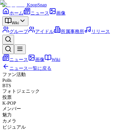
KpopSnap
ホーム
ニュース
画像
Wiki
グループ
アイドル
所属事務所
リリース
ニュース
画像
Wiki
ニュース一覧に戻る
ファン活動
Polls
BTS
フォトジェニック
投票
K-POP
メンバー
魅力
カメラ
ビジュアル