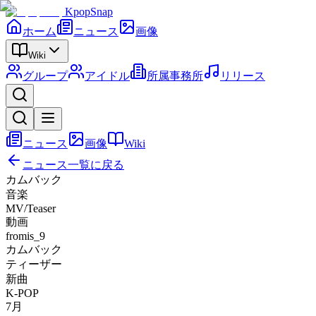
KpopSnap
ホーム
ニュース
画像
Wiki
グループ
アイドル
所属事務所
リリース
ニュース
画像
Wiki
ニュース一覧に戻る
カムバック
音楽
MV/Teaser
動画
fromis_9
カムバック
ティーザー
新曲
K-POP
7月