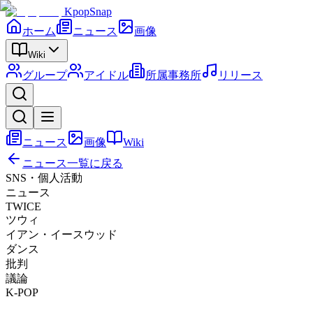
KpopSnap
ホーム
ニュース
画像
Wiki
グループ
アイドル
所属事務所
リリース
ニュース
画像
Wiki
ニュース一覧に戻る
SNS・個人活動
ニュース
TWICE
ツウィ
イアン・イースウッド
ダンス
批判
議論
K-POP