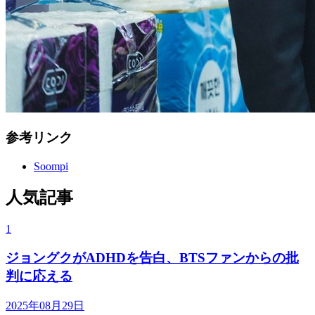
参考リンク
Soompi
人気記事
1
ジョングクがADHDを告白、BTSファンからの批
判に応える
2025年08月29日