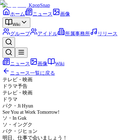
KpopSnap
ホーム
ニュース
画像
Wiki
グループ
アイドル
所属事務所
リリース
ニュース
画像
Wiki
ニュース一覧に戻る
テレビ・映画
ドラマ予告
テレビ・映画
ドラマ
パク・Ji Hyun
See You at Work Tomorrow!
ソ・In Guk
ソ・イングク
パク・ジヒョン
明日、仕事で会いましょう！