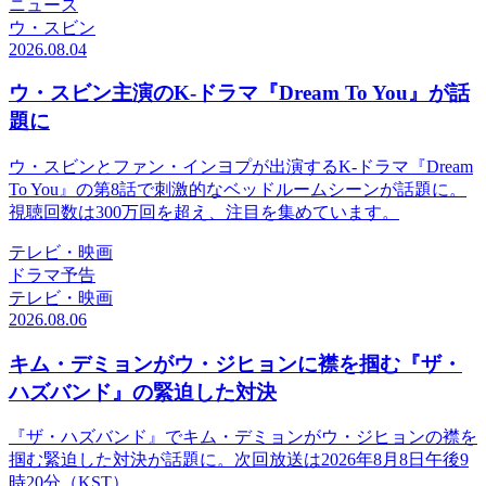
ニュース
ウ・スビン
2026.08.04
ウ・スビン主演のK-ドラマ『Dream To You』が話
題に
ウ・スビンとファン・インヨプが出演するK-ドラマ『Dream
To You』の第8話で刺激的なベッドルームシーンが話題に。
視聴回数は300万回を超え、注目を集めています。
テレビ・映画
ドラマ予告
テレビ・映画
2026.08.06
キム・デミョンがウ・ジヒョンに襟を掴む『ザ・
ハズバンド』の緊迫した対決
『ザ・ハズバンド』でキム・デミョンがウ・ジヒョンの襟を
掴む緊迫した対決が話題に。次回放送は2026年8月8日午後9
時20分（KST）。