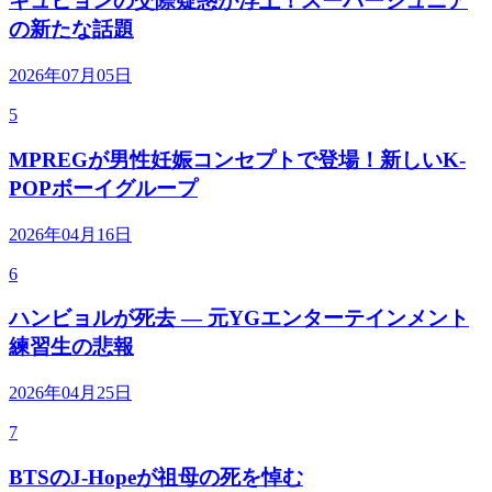
キュヒョンの交際疑惑が浮上！スーパージュニア
の新たな話題
2026年07月05日
5
MPREGが男性妊娠コンセプトで登場！新しいK-
POPボーイグループ
2026年04月16日
6
ハンビョルが死去 — 元YGエンターテインメント
練習生の悲報
2026年04月25日
7
BTSのJ-Hopeが祖母の死を悼む