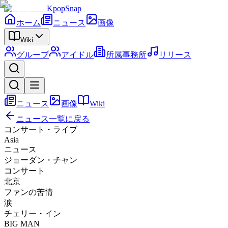
KpopSnap
ホーム
ニュース
画像
Wiki
グループ
アイドル
所属事務所
リリース
ニュース
画像
Wiki
ニュース一覧に戻る
コンサート・ライブ
Asia
ニュース
ジョーダン・チャン
コンサート
北京
ファンの苦情
涙
チェリー・イン
BIG MAN