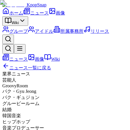
KpopSnap
ホーム
ニュース
画像
Wiki
グループ
アイドル
所属事務所
リリース
ニュース
画像
Wiki
ニュース一覧に戻る
業界ニュース
芸能人
GroovyRoom
パク・Gyu Jeong
パク・ギュジョン
グルービールーム
結婚
韓国音楽
ヒップホップ
音楽プロデューサー