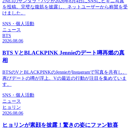
2NE1のサンダラ・パクが2026年8月4日にSNSにビキニ写真
を投稿。完璧な腹筋を披露し、ネットユーザーから称賛を受
けました。
SNS・個人活動
ニュース
BTS
2026.08.06
BTS VとBLACKPINK Jennieのデート噂再燃の真
相
BTSのVとBLACKPINKのJennieがInstagramで写真を共有し、
再びデートの噂が浮上。Vの最近の行動が注目を集めていま
す。
SNS・個人活動
ニュース
ヒョリン
2026.08.06
ヒョリンが素顔を披露！驚きの姿にファン歓喜