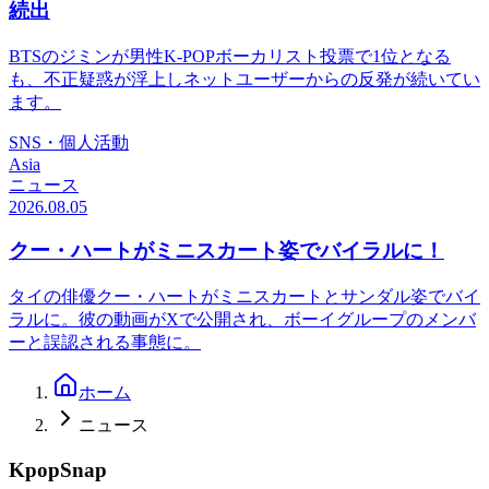
続出
BTSのジミンが男性K-POPボーカリスト投票で1位となる
も、不正疑惑が浮上しネットユーザーからの反発が続いてい
ます。
SNS・個人活動
Asia
ニュース
2026.08.05
クー・ハートがミニスカート姿でバイラルに！
タイの俳優クー・ハートがミニスカートとサンダル姿でバイ
ラルに。彼の動画がXで公開され、ボーイグループのメンバ
ーと誤認される事態に。
ホーム
ニュース
KpopSnap