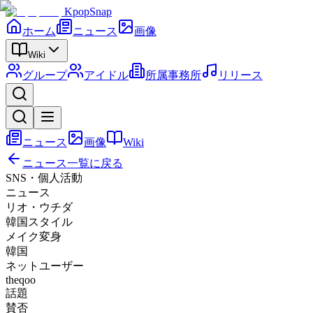
KpopSnap
ホーム
ニュース
画像
Wiki
グループ
アイドル
所属事務所
リリース
ニュース
画像
Wiki
ニュース一覧に戻る
SNS・個人活動
ニュース
リオ・ウチダ
韓国スタイル
メイク変身
韓国
ネットユーザー
theqoo
話題
賛否