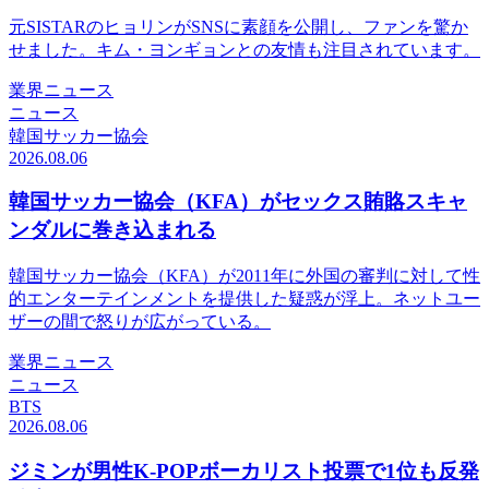
元SISTARのヒョリンがSNSに素顔を公開し、ファンを驚か
せました。キム・ヨンギョンとの友情も注目されています。
業界ニュース
ニュース
韓国サッカー協会
2026.08.06
韓国サッカー協会（KFA）がセックス賄賂スキャ
ンダルに巻き込まれる
韓国サッカー協会（KFA）が2011年に外国の審判に対して性
的エンターテインメントを提供した疑惑が浮上。ネットユー
ザーの間で怒りが広がっている。
業界ニュース
ニュース
BTS
2026.08.06
ジミンが男性K-POPボーカリスト投票で1位も反発