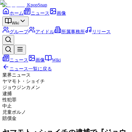
KpopSnap
ホーム
ニュース
画像
Wiki
グループ
アイドル
所属事務所
リリース
ニュース
画像
Wiki
ニュース一覧に戻る
業界ニュース
ヤマモト・ショイチ
ジョウジンカメン
逮捕
性犯罪
中止
児童ポルノ
賠償金