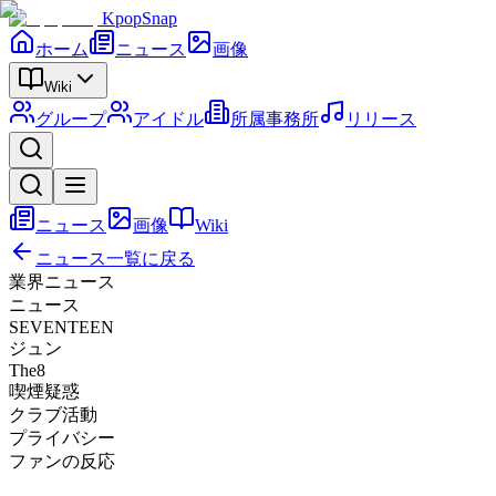
KpopSnap
ホーム
ニュース
画像
Wiki
グループ
アイドル
所属事務所
リリース
ニュース
画像
Wiki
ニュース一覧に戻る
業界ニュース
ニュース
SEVENTEEN
ジュン
The8
喫煙疑惑
クラブ活動
プライバシー
ファンの反応