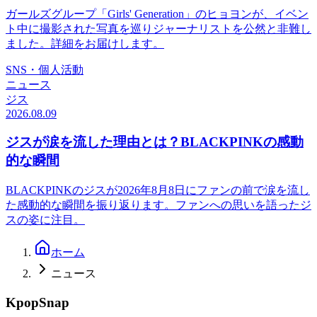
ガールズグループ「Girls' Generation」のヒョヨンが、イベン
ト中に撮影された写真を巡りジャーナリストを公然と非難し
ました。詳細をお届けします。
SNS・個人活動
ニュース
ジス
2026.08.09
ジスが涙を流した理由とは？BLACKPINKの感動
的な瞬間
BLACKPINKのジスが2026年8月8日にファンの前で涙を流し
た感動的な瞬間を振り返ります。ファンへの思いを語ったジ
スの姿に注目。
ホーム
ニュース
KpopSnap