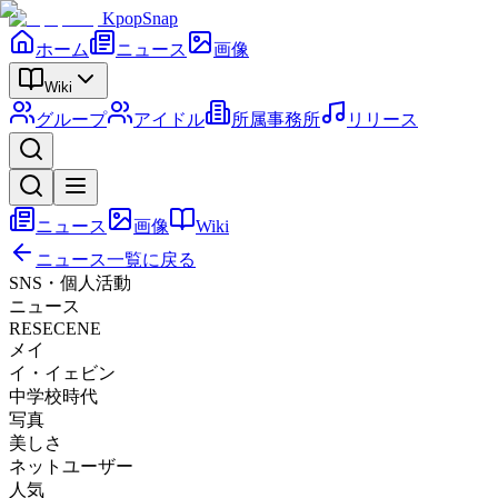
KpopSnap
ホーム
ニュース
画像
Wiki
グループ
アイドル
所属事務所
リリース
ニュース
画像
Wiki
ニュース一覧に戻る
SNS・個人活動
ニュース
RESECENE
メイ
イ・イェビン
中学校時代
写真
美しさ
ネットユーザー
人気