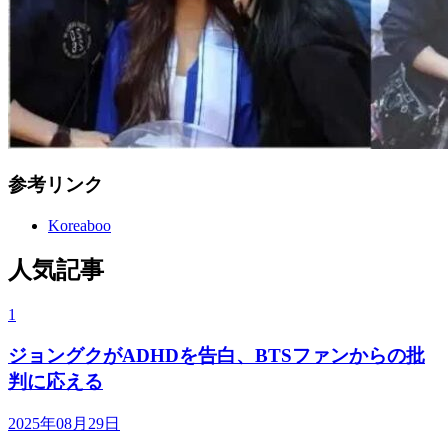
参考リンク
Koreaboo
人気記事
1
ジョングクがADHDを告白、BTSファンからの批
判に応える
2025年08月29日