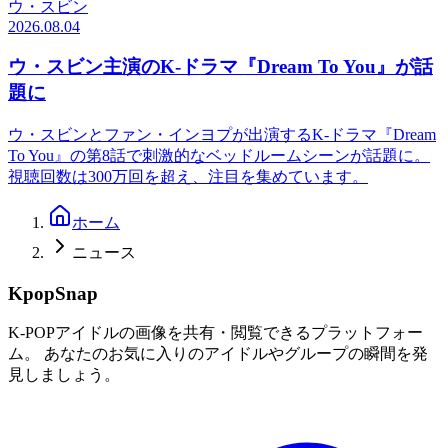
ウ・スビン
2026.08.04
ウ・スビン主演のK-ドラマ『Dream To You』が話
題に
ウ・スビンとファン・インヨプが出演するK-ドラマ『Dream
To You』の第8話で刺激的なベッドルームシーンが話題に。
視聴回数は300万回を超え、注目を集めています。
ホーム
ニュース
KpopSnap
K-POPアイドルの画像を共有・閲覧できるプラットフォー
ム。 あなたのお気に入りのアイドルやグループの瞬間を発
見しましょう。