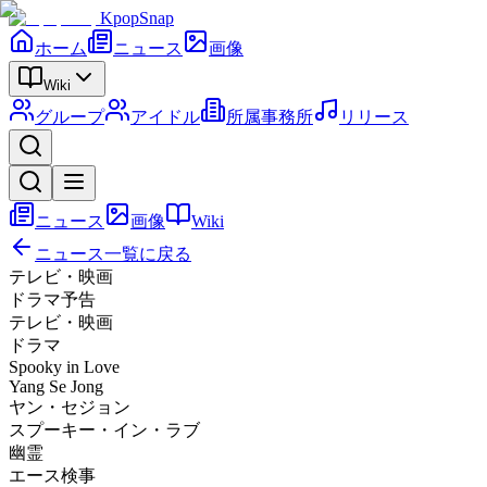
KpopSnap
ホーム
ニュース
画像
Wiki
グループ
アイドル
所属事務所
リリース
ニュース
画像
Wiki
ニュース一覧に戻る
テレビ・映画
ドラマ予告
テレビ・映画
ドラマ
Spooky in Love
Yang Se Jong
ヤン・セジョン
スプーキー・イン・ラブ
幽霊
エース検事