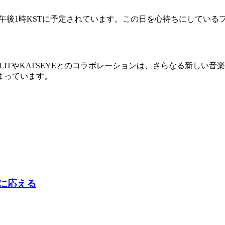
6年6月12日午後1時KSTに予定されています。この日を心待ちにし
、ILLITやKATSEYEとのコラボレーションは、さらなる新
まっています。
判に応える