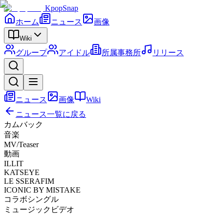
KpopSnap
ホーム
ニュース
画像
Wiki
グループ
アイドル
所属事務所
リリース
ニュース
画像
Wiki
ニュース一覧に戻る
カムバック
音楽
MV/Teaser
動画
ILLIT
KATSEYE
LE SSERAFIM
ICONIC BY MISTAKE
コラボシングル
ミュージックビデオ