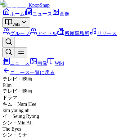
KpopSnap
ホーム
ニュース
画像
Wiki
グループ
アイドル
所属事務所
リリース
ニュース
画像
Wiki
ニュース一覧に戻る
テレビ・映画
Film
テレビ・映画
ドラマ
キム・Nam Hee
kim young ah
イ・Seung Ryong
シン・Min Ah
The Eyes
シン・ミナ