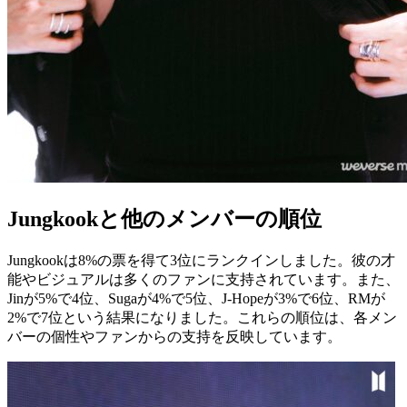
Jungkookと他のメンバーの順位
Jungkookは8%の票を得て3位にランクインしました。彼の才
能やビジュアルは多くのファンに支持されています。また、
Jinが5%で4位、Sugaが4%で5位、J-Hopeが3%で6位、RMが
2%で7位という結果になりました。これらの順位は、各メン
バーの個性やファンからの支持を反映しています。