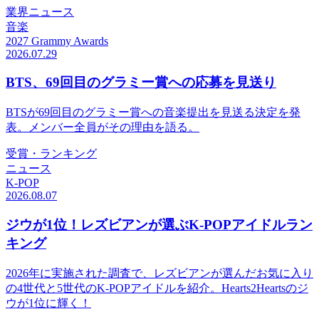
業界ニュース
音楽
2027 Grammy Awards
2026.07.29
BTS、69回目のグラミー賞への応募を見送り
BTSが69回目のグラミー賞への音楽提出を見送る決定を発
表。メンバー全員がその理由を語る。
受賞・ランキング
ニュース
K-POP
2026.08.07
ジウが1位！レズビアンが選ぶK-POPアイドルラン
キング
2026年に実施された調査で、レズビアンが選んだお気に入り
の4世代と5世代のK-POPアイドルを紹介。Hearts2Heartsのジ
ウが1位に輝く！