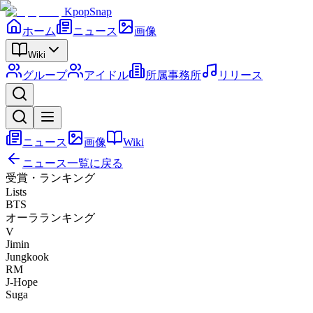
KpopSnap
ホーム
ニュース
画像
Wiki
グループ
アイドル
所属事務所
リリース
ニュース
画像
Wiki
ニュース一覧に戻る
受賞・ランキング
Lists
BTS
オーラランキング
V
Jimin
Jungkook
RM
J-Hope
Suga