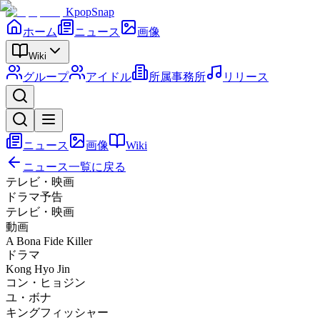
KpopSnap
ホーム
ニュース
画像
Wiki
グループ
アイドル
所属事務所
リリース
ニュース
画像
Wiki
ニュース一覧に戻る
テレビ・映画
ドラマ予告
テレビ・映画
動画
A Bona Fide Killer
ドラマ
Kong Hyo Jin
コン・ヒョジン
ユ・ボナ
キングフィッシャー