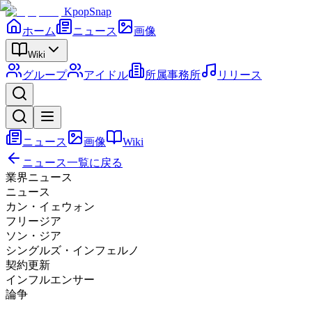
KpopSnap
ホーム
ニュース
画像
Wiki
グループ
アイドル
所属事務所
リリース
ニュース
画像
Wiki
ニュース一覧に戻る
業界ニュース
ニュース
カン・イェウォン
フリージア
ソン・ジア
シングルズ・インフェルノ
契約更新
インフルエンサー
論争