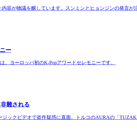
った内容が物議を醸しています。スンミンとヒョンジンの発言が
モニー
rdsは、ヨーロッパ初のK-Popアワードセレモニーです。
作と非難される
」のミュージックビデオで盗作疑惑に直面。トルコのAURAの「TU