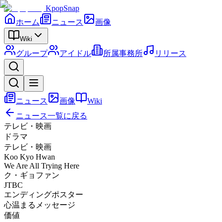
KpopSnap
ホーム
ニュース
画像
Wiki
グループ
アイドル
所属事務所
リリース
ニュース
画像
Wiki
ニュース一覧に戻る
テレビ・映画
ドラマ
テレビ・映画
Koo Kyo Hwan
We Are All Trying Here
ク・ギョファン
JTBC
エンディングポスター
心温まるメッセージ
価値