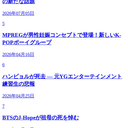
の新たな話題
2026年07月05日
5
MPREGが男性妊娠コンセプトで登場！新しいK-
POPボーイグループ
2026年04月16日
6
ハンビョルが死去 — 元YGエンターテインメント
練習生の悲報
2026年04月25日
7
BTSのJ-Hopeが祖母の死を悼む